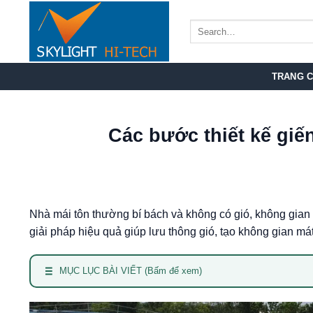
Bỏ
qua
nội
dung
TRANG 
Các bước thiết kế giế
Nhà mái tôn thường bí bách và không có gió, không gian 
giải pháp hiệu quả giúp lưu thông gió, tạo không gian má
MỤC LỤC BÀI VIẾT (Bấm để xem)