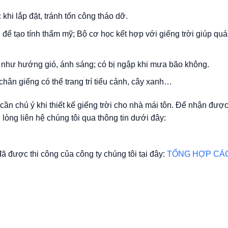
 khi lắp đặt, tránh tốn công tháo dỡ.
i để tạo tính thẩm mỹ; Bộ cơ học kết hợp với giếng trời giúp quá 
g như hướng gió, ánh sáng; có bị ngập khi mưa bão không.
ân giếng có thể trang trí tiểu cảnh, cây xanh…
ần chú ý khi thiết kế giếng trời cho nhà mái tôn. Để nhận đượ
 lòng liên hệ chúng tôi qua thông tin dưới đây:
ã được thi công của công ty chúng tôi tại đây:
TỔNG HỢP CÁ