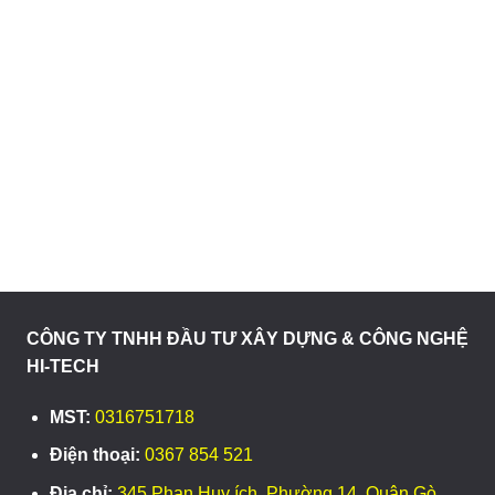
CÔNG TY TNHH ĐẦU TƯ XÂY DỰNG & CÔNG NGHỆ
HI-TECH
MST:
0316751718
Điện thoại:
0367 854 521
Địa chỉ:
345 Phan Huy ích, Phường 14, Quận Gò