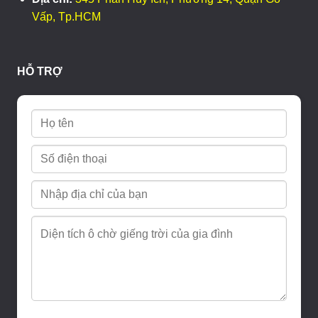
Vấp, Tp.HCM
HỖ TRỢ