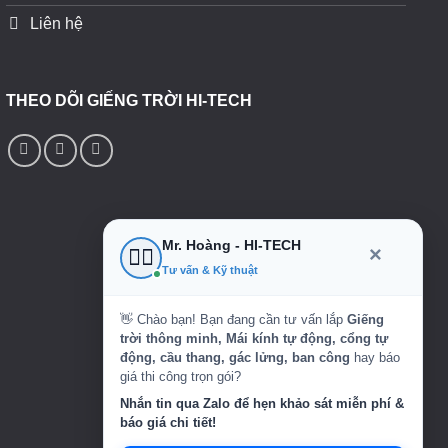
Liên hệ
THEO DÕI GIẾNG TRỜI HI-TECH
Mr. Hoàng - HI-TECH
×
👷‍♂️
Tư vấn & Kỹ thuật
👋 Chào bạn! Bạn đang cần tư vấn lắp
Giếng
trời thông minh, Mái kính tự động, cổng tự
động, cầu thang, gác lửng, ban công
hay báo
giá thi công trọn gói?
Nhắn tin qua Zalo để hẹn khảo sát miễn phí &
báo giá chi tiết!