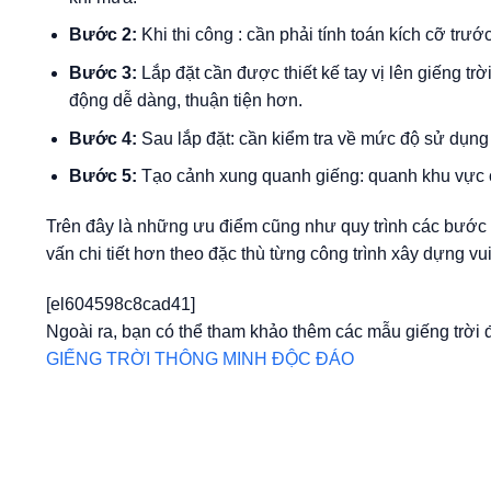
Bước 2:
Khi thi công : cần phải tính toán kích cỡ trước
Bước 3:
Lắp đặt cần được thiết kế tay vị lên giếng trờ
động dễ dàng, thuận tiện hơn.
Bước 4:
Sau lắp đặt: cần kiểm tra về mức độ sử dụn
Bước 5:
Tạo cảnh xung quanh giếng: quanh khu vực ch
Trên đây là những ưu điểm cũng như quy trình các bước c
vấn chi tiết hơn theo đặc thù từng công trình xây dựng vui
[el604598c8cad41]
Ngoài ra, bạn có thể tham khảo thêm các mẫu giếng trời đ
GIẾNG TRỜI THÔNG MINH ĐỘC ĐÁO