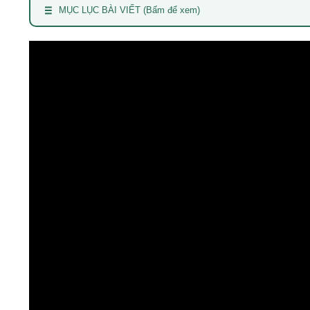
MỤC LỤC BÀI VIẾT (Bấm để xem)