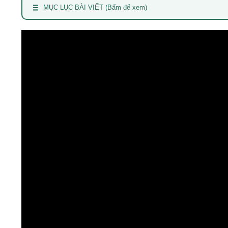
MỤC LỤC BÀI VIẾT (Bấm để xem)