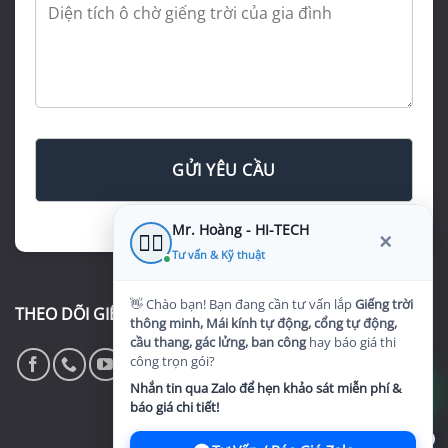
Thi công giếng trời tự động
Cảm biến mưa, lấy sáng và thông gió thông minh
Thi công cổng tự động
Ray âm sàn, điều khiển App & Remote bảo mật
Mr. Hoàng - HI-TECH
×
👷‍♂️
Thi công cầu thang hiện đại
Tư vấn & Kỹ thuật
Sắt nghệ thuật, kính cường lực sang trọng
👋 Chào bạn! Bạn đang cần tư vấn lắp
Giếng trời
THEO DÕI GIẾNG TRỜI HI-TECH
Thi công mái che Sân vườn - Sân thượng - Ban công
thông minh, Mái kính tự động, cổng tự động,
cầu thang, gác lửng, ban công
hay báo giá thi
Che nắng mưa tự động, tối ưu không gian ngoài trời
công trọn gói?
Nhắn tin qua Zalo để hẹn khảo sát miễn phí &
Thi công - Cải tạo gác lửng & Ban công
báo giá chi tiết!
Mở rộng diện tích thông minh cho nhà phố
1