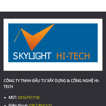
CÔNG TY TNHH ĐẦU TƯ XÂY DỰNG & CÔNG NGHỆ HI-
TECH
MST:
0316751718
Điện thoại:
0367 854 521