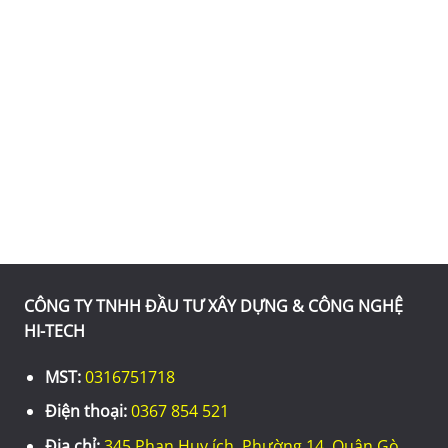
CÔNG TY TNHH ĐẦU TƯ XÂY DỰNG & CÔNG NGHỆ
HI-TECH
MST:
0316751718
Điện thoại:
0367 854 521
Địa chỉ:
345 Phan Huy ích, Phường 14, Quận Gò