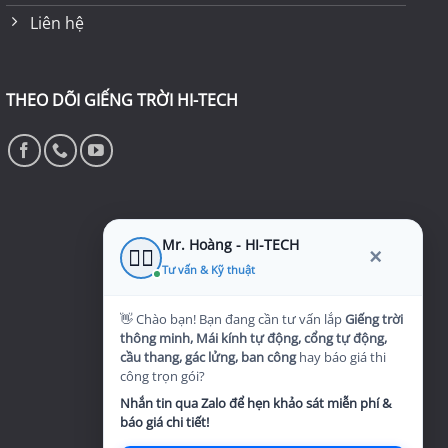
Liên hệ
THEO DÕI GIẾNG TRỜI HI-TECH
Mr. Hoàng - HI-TECH
×
👷‍♂️
Tư vấn & Kỹ thuật
👋 Chào bạn! Bạn đang cần tư vấn lắp
Giếng trời
thông minh, Mái kính tự động, cổng tự động,
cầu thang, gác lửng, ban công
hay báo giá thi
công trọn gói?
Nhắn tin qua Zalo để hẹn khảo sát miễn phí &
báo giá chi tiết!