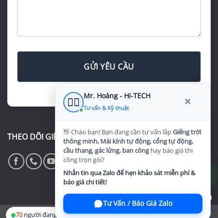
Giếng trời tự động
Cảm biến mưa, lấy sáng và thông gió thông minh
Cổng tự động
Ray âm sàn, điều khiển App & Remote bảo mật
Mr. Hoàng - HI-TECH
×
👷‍♂️
Cầu thang hiện đại
Tư vấn & Kỹ thuật
Sắt nghệ thuật, kính cường lực sang trọng
👋 Chào bạn! Bạn đang cần tư vấn lắp
Giếng trời
THEO DÕI GIẾNG TRỜI HI-TECH
Mái che sân vườn
thông minh, Mái kính tự động, cổng tự động,
cầu thang, gác lửng, ban công
hay báo giá thi
Che nắng mưa tự động, tối ưu không gian ngoài trời
công trọn gói?
Nhắn tin qua Zalo để hẹn khảo sát miễn phí &
Thi công - Cải tạo gác lửng & Ban công
báo giá chi tiết!
Mở rộng diện tích thông minh cho nhà phố
1
Tư Vấn / Báo Giá Zalo
Bảo trì & Sửa chữa
70
người đang online
Copyright 2026 ©
HI-TECH