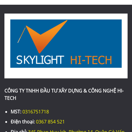
CÔNG TY TNHH ĐẦU TƯ XÂY DỰNG & CÔNG NGHỆ HI-
TECH
MST:
0316751718
Điện thoại:
0367 854 521
Địa chỉ:
345 Phan Huy ích, Phường 14, Quận Gò Vấp,