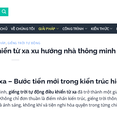
 CHỦ
VỀ CHÚNG TÔI
GIẢI PHÁP
CÔNG TRÌNH
KIẾN THỨC
PHÁP
GIẾNG TRỜI TỰ ĐỘNG
,
khiển từ xa xu hướng nhà thông minh
xa – Bước tiến mới trong kiến trúc h
inh,
giếng trời tự động điều khiển từ xa
đã trở thành một gi
 Không chỉ đơn thuần là điểm nhấn kiến trúc, giếng trời thô
 ánh sáng, không khí và tiện nghi hòa quyện trong từng chi t