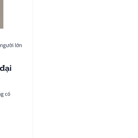
 người lớn
 đại
ng có